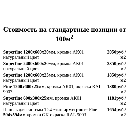
Стоимость на стандартные позиции от
2
100м
Superfine 1200х600х20мм
, кромка АК01
2050руб./
натуральный цвет
м2
Superfine 2400х600х20мм
, кромка АК01
2350руб./
натуральный цвет
м2
Superfine 1200х600х25мм
, кромка АК01
1850руб./
натуральный цвет
м2
Fine 1200х600х25мм
, кромка АК01, окраска RAL
1880руб./
9003
м2
Superfine 6
0
0х300х25мм
, кромка АК01,
1181руб./
натуральный цвет
м2
Панель для системы Т24 «тип
армстронг
» Fine
1654руб./
594х594мм
кромка GK окраска RAL 9003
м2